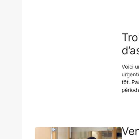
Tro
d’a
Voici u
urgente
tôt. P
périod
Ven