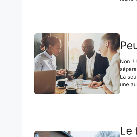
Peu
Non. U
sépara
La seul
une aut
Le 