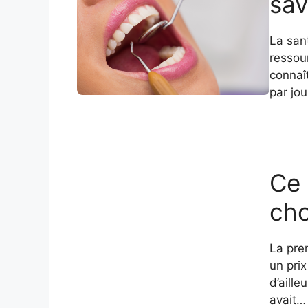
sav
La sant
ressou
connaît
par jo
Ce 
cho
La prem
un prix
d’aille
avait