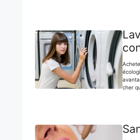
Lav
con
Achete
écologi
avanta
cher q
San