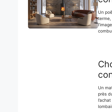
Un poê
terme,
l’image
combus
Cho
con
Un mate
près d
l’achat
lombai