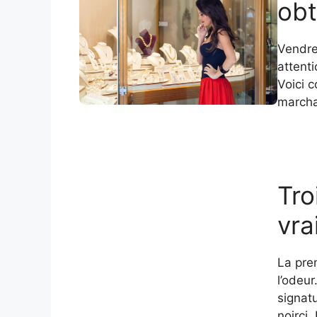
obt
Vendre
attenti
Voici 
marcha
Tro
vra
La prem
l’odeu
signatu
noirci.