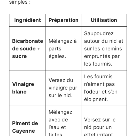
simples :
Ingrédient
Préparation
Utilisation
Saupoudrez
Bicarbonate
Mélangez à
autour du nid et
de soude
+
parts
sur les chemins
sucre
égales.
empruntés par
les fourmis.
Les fourmis
Versez du
Vinaigre
n’aiment pas
vinaigre pur
blanc
l’odeur et s’en
sur le nid.
éloignent.
Mélangez
avec de
Versez sur le
Piment de
l’eau et
nid pour un
Cayenne
faites
effet irritant.