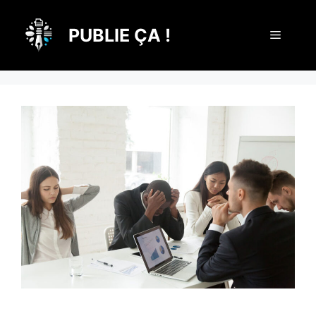
Aller
au
PUBLIE ÇA !
Menu
contenu