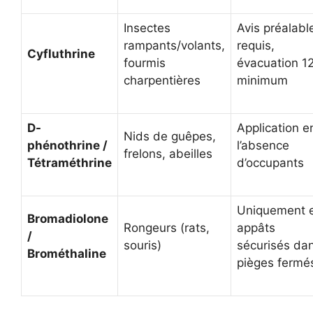
Insectes
Avis préalabl
rampants/volants,
requis,
Cyfluthrine
fourmis
évacuation 1
charpentières
minimum
D-
Application e
Nids de guêpes,
phénothrine /
l’absence
frelons, abeilles
Tétraméthrine
d’occupants
Uniquement 
Bromadiolone
Rongeurs (rats,
appâts
/
souris)
sécurisés da
Brométhaline
pièges fermé