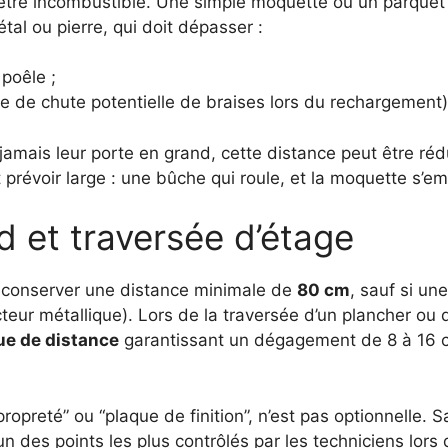
t être incombustible. Une simple moquette ou un parquet
al ou pierre, qui doit dépasser :
poêle ;
e de chute potentielle de braises lors du rechargement)
jamais leur porte en grand, cette distance peut être réd
t prévoir large : une bûche qui roule, et la moquette s
d et traversée d’étage
t conserver une distance minimale de
80 cm
, sauf si un
eur métallique). Lors de la traversée d’un plancher ou d’
ue de distance
garantissant un dégagement de 8 à 16 cm
preté” ou “plaque de finition”, n’est pas optionnelle. Sa
’un des points les plus contrôlés par les techniciens lor