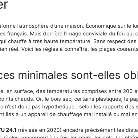
er
sforme l’atmosphère d’une maison. Économique sur le lon
français. Mais derrière l’image conviviale du feu qui c
 qui chauffe à très haute température. Sans respect des
en réel. Voici les règles à connaître, les pièges couran
es minimales sont-elles obl
e, en surface, des températures comprises entre 200 e
ints chauds. Or, le bois sec, certains plastiques, le pap
e n’est donc pas hypothétique : selon les rapports des 
t liés à un appareil de chauffage mal installé ou mal en
U 24.1
(révisée en 2020) encadre précisément les distanc
ègles concernent à la fois les murs, les sols, les plafon