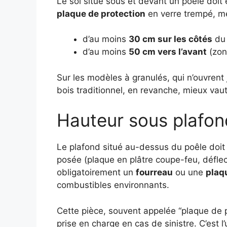
Le sol situé sous et devant un poêle doi
plaque de protection
en verre trempé, mét
d’au moins
30 cm sur les côtés
du 
d’au moins
50 cm vers l’avant
(zon
Sur les modèles à granulés, qui n’ouvrent 
bois traditionnel, en revanche, mieux vau
Hauteur sous plafon
Le plafond situé au-dessus du poêle doi
posée (plaque en plâtre coupe-feu, déflect
obligatoirement un
fourreau
ou une
plaq
combustibles environnants.
Cette pièce, souvent appelée “plaque de pro
prise en charge en cas de sinistre. C’est l