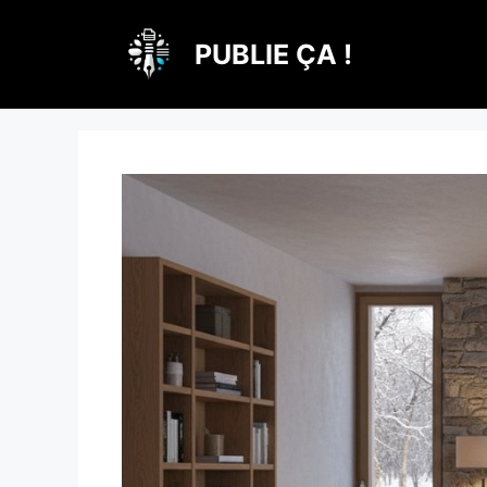
Aller
au
PUBLIE ÇA !
contenu