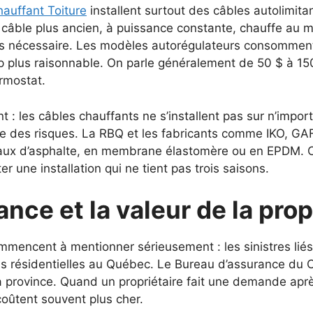
hauffant Toiture
installent surtout des câbles autolimita
 câble plus ancien, à puissance constante, chauffe au m
pas nécessaire. Les modèles autorégulateurs consomment 
lus raisonnable. On parle généralement de 50 $ à 150 $ p
rmostat.
: les câbles chauffants ne s’installent pas sur n’importe
rée des risques. La RBQ et les fabricants comme IKO, 
eaux d’asphalte, en membrane élastomère ou en EPDM. Ce
er une installation qui ne tient pas trois saisons.
ance et la valeur de la prop
mmencent à mentionner sérieusement : les sinistres liés 
ons résidentielles au Québec. Le Bureau d’assurance du 
a province. Quand un propriétaire fait une demande aprè
coûtent souvent plus cher.