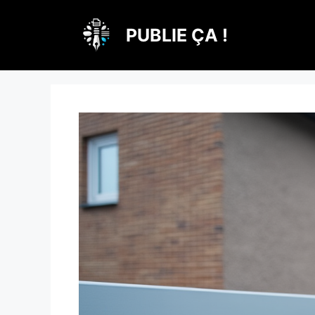
Aller
au
PUBLIE ÇA !
contenu