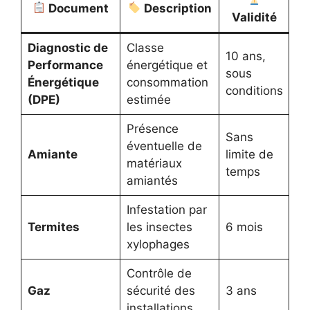
Document
Description
Validité
Diagnostic de
Classe
10 ans,
Performance
énergétique et
sous
Énergétique
consommation
conditions
(DPE)
estimée
Présence
Sans
éventuelle de
Amiante
limite de
matériaux
temps
amiantés
Infestation par
Termites
les insectes
6 mois
xylophages
Contrôle de
Gaz
sécurité des
3 ans
installations