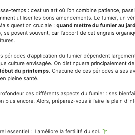
asse-temps : c’est un art où l’on combine patience, pass
omment utiliser les bons amendements. Le fumier, un vérita
Mais question cruciale :
quand mettre du fumier au jar
is, se posent souvent, car l’apport de cet engrais organiq
ltures.
les périodes d’application du fumier dépendent largemen
haque culture envisagée. On distinguera principalement
début du printemps
. Chacune de ces périodes a ses ava
t en pleine santé.
rofondeur ces différents aspects du fumier : ses bienfaits
en plus encore. Alors, préparez-vous à faire le plein d’in
essentiel : il améliore la fertilité du sol.