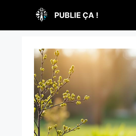
Aller
au
PUBLIE ÇA !
contenu