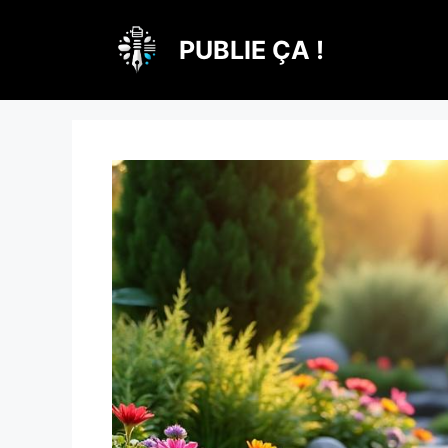
Aller
au
PUBLIE ÇA !
contenu