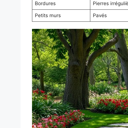
Bordures
Pierres irréguli
Petits murs
Pavés