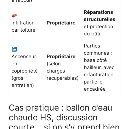
à l’appui)
Réparations
structurelles
Infiltration
Propriétaire
et protection
par toiture
du bâti
Parties
communes :
Ascenseur
Propriétaire
base côté
en
(selon
bailleur, avec
copropriété
charges
refacturation
(gros
récupérables)
partielle
entretien)
encadrée
Cas pratique : ballon d’eau
chaude HS, discussion
courte… si on s’y prend bien