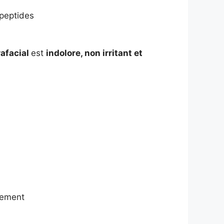
 peptides
rafacial
est
indolore, non irritant et
tement