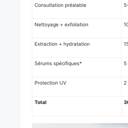
Consultation préalable
5
Nettoyage + exfoliation
1
Extraction + hydratation
1
Sérums spécifiques*
5
Protection UV
2
Total
3