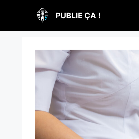
Aller
au
PUBLIE ÇA !
contenu