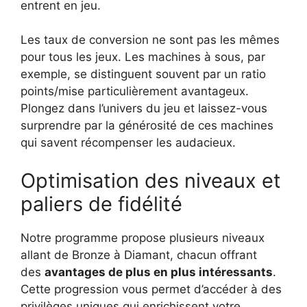
entrent en jeu.
Les taux de conversion ne sont pas les mêmes
pour tous les jeux. Les machines à sous, par
exemple, se distinguent souvent par un ratio
points/mise particulièrement avantageux.
Plongez dans l’univers du jeu et laissez-vous
surprendre par la générosité de ces machines
qui savent récompenser les audacieux.
Optimisation des niveaux et
paliers de fidélité
Notre programme propose plusieurs niveaux
allant de Bronze à Diamant, chacun offrant
des
avantages de plus en plus intéressants
.
Cette progression vous permet d’accéder à des
privilèges uniques qui enrichissent votre