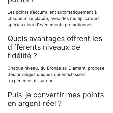
Les points s’accumulent automatiquement à
chaque mise placée, avec des multiplicateurs
spéciaux lors d’événements promotionnels.
Quels avantages offrent les
différents niveaux de
fidélité ?
Chaque niveau, du Bronze au Diamant, propose
des privilèges uniques qui enrichissent
l’expérience utilisateur.
Puis-je convertir mes points
en argent réel ?