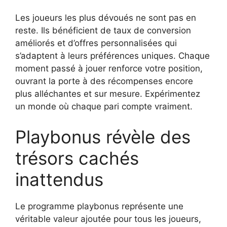
Les joueurs les plus dévoués ne sont pas en
reste. Ils bénéficient de taux de conversion
améliorés et d’offres personnalisées qui
s’adaptent à leurs préférences uniques. Chaque
moment passé à jouer renforce votre position,
ouvrant la porte à des récompenses encore
plus alléchantes et sur mesure. Expérimentez
un monde où chaque pari compte vraiment.
Playbonus révèle des
trésors cachés
inattendus
Le programme playbonus représente une
véritable valeur ajoutée pour tous les joueurs,