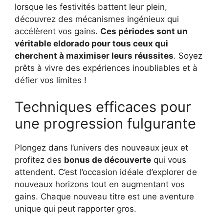
lorsque les festivités battent leur plein,
découvrez des mécanismes ingénieux qui
accélèrent vos gains.
Ces périodes sont un
véritable eldorado pour tous ceux qui
cherchent à maximiser leurs réussites
. Soyez
prêts à vivre des expériences inoubliables et à
défier vos limites !
Techniques efficaces pour
une progression fulgurante
Plongez dans l’univers des nouveaux jeux et
profitez des
bonus de découverte
qui vous
attendent. C’est l’occasion idéale d’explorer de
nouveaux horizons tout en augmentant vos
gains. Chaque nouveau titre est une aventure
unique qui peut rapporter gros.