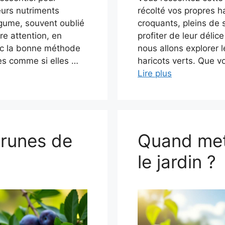
eurs nutriments
récolté vos propres h
ume, souvent oublié
croquants, pleins de 
re attention, en
profiter de leur délic
vec la bonne méthode
nous allons explorer 
es comme si elles …
haricots verts. Que v
Lire plus
prunes de
Quand met
le jardin ?