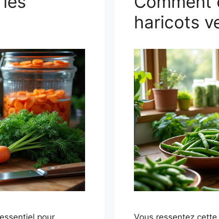
les
Comment c
haricots ve
 essentiel pour
Vous ressentez cette 