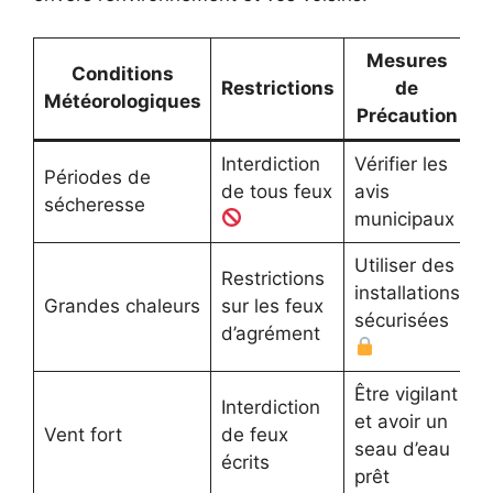
Mesures
Conditions
Restrictions
de
Météorologiques
Précaution
Interdiction
Vérifier les
Périodes de
de tous feux
avis
sécheresse
municipaux
Utiliser des
Restrictions
installations
Grandes chaleurs
sur les feux
sécurisées
d’agrément
Être vigilant
Interdiction
et avoir un
Vent fort
de feux
seau d’eau
écrits
prêt